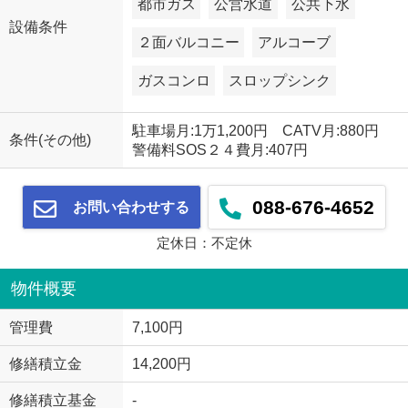
都市ガス
公営水道
公共下水
設備条件
２面バルコニー
アルコーブ
ガスコンロ
スロップシンク
駐車場月:1万1,200円 CATV月:880円
条件(その他)
警備料SOS２４費月:407円
088-676-4652
お問い合わせする
定休日：不定休
物件概要
管理費
7,100円
修繕積立金
14,200円
修繕積立基金
-