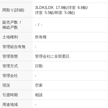
3LDK(
LDK 17.8帖
/
洋室 6.6帖
/
間取り(詳細)
洋室 5.5帖
/
和室 5.0帖
)
販売戸数 /
- / -
棟総戸数
土地権利
所有権
管理組合有無
-
管理形態
管理会社に全部委託
管理方式
日勤
管理会社
-
現況
空家
引渡時期
相談
用途地域
-