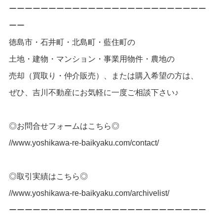
ー
ー
ー
ー
ー
ー
ー
ー
ー
ー
ー
ー
ー
ー
ー
ー
ー
ー
ー
ー
ー
ー
ーーー
ーー
徳島市・石井町・北島町・藍住町の
土地・建物・マンション・事業用物件・農地の
売却（買取り・仲介販売）、または購入希望の
方は、
ぜひ、吉川不動産にお気軽に一度ご相談下さい♪
◎お問合せフォームはこちら◎
//www.yoshikawa-re-baikyaku.com/contact/
◎取引実績はこちら◎
//www.yoshikawa-re-baikyaku.com/archivelist/
ー
ー
ー
ー
ー
ー
ー
ー
ー
ー
ー
ー
ー
ー
ー
ー
ー
ー
ー
ー
ー
ー
ーーー