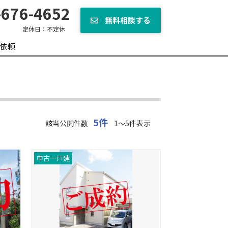
676-4652
無料相談する
定休日：
不定休
依頼
5件
該当公開件数
1～5件表示
中古一戸建