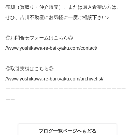
売却（買取り・仲介販売）、または購入希望の
方は、
ぜひ、吉川不動産にお気軽に一度ご相談下さい♪
◎お問合せフォームはこちら◎
//www.yoshikawa-re-baikyaku.com/contact/
◎取引実績はこちら◎
//www.yoshikawa-re-baikyaku.com/archivelist/
ー
ー
ー
ー
ー
ー
ー
ー
ー
ー
ー
ー
ー
ー
ー
ー
ー
ー
ー
ー
ー
ー
ーーー
ーー
ブログ一覧ページへもどる