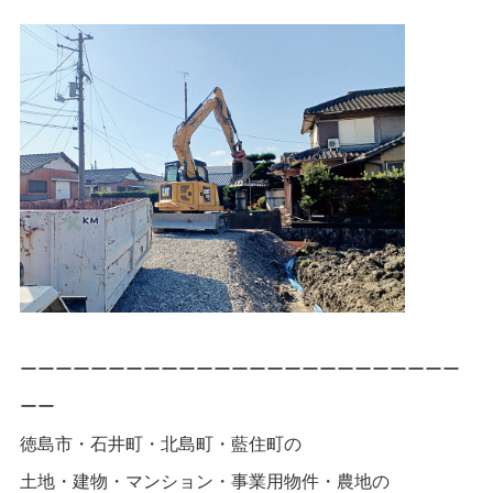
ー
ー
ー
ー
ー
ー
ー
ー
ー
ー
ー
ー
ー
ー
ー
ー
ー
ー
ー
ー
ー
ー
ーーー
ーー
徳島市・石井町・北島町・藍住町の
土地・建物・マンション・事業用物件・農地の